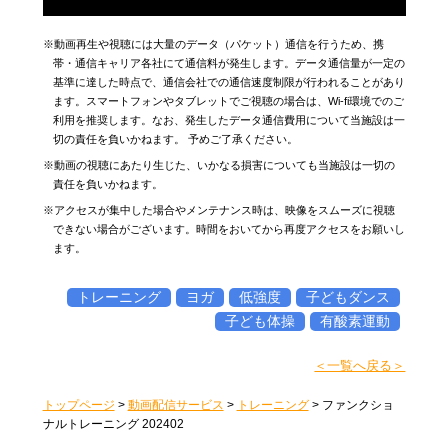
※動画再生や視聴には大量のデータ（パケット）通信を行うため、携
帯・通信キャリア各社にて通信料が発生します。データ通信量が一定の
基準に達した時点で、通信会社での通信速度制限が行われることがあり
ます。スマートフォンやタブレットでご視聴の場合は、Wi-fi環境でのご
利用を推奨します。なお、発生したデータ通信費用について当施設は一
切の責任を負いかねます。 予めご了承ください。
※動画の視聴にあたり生じた、いかなる損害についても当施設は一切の
責任を負いかねます。
※アクセスが集中した場合やメンテナンス時は、映像をスムーズに視聴
できない場合がございます。時間をおいてから再度アクセスをお願いし
ます。
トレーニング
ヨガ
低強度
子どもダンス
子ども体操
有酸素運動
＜一覧へ戻る＞
トップページ
>
動画配信サービス
>
トレーニング
>
ファンクショ
ナルトレーニング 202402