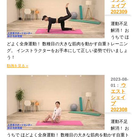
ェイプ
202309
運動不足
解消！ お
うちで ほ
どよく全身運動！ 数種目の大きな筋肉を動かす自重トレーニン
グ。 インストラクターをお手本にして正しい姿勢で行いましょ
う！
動画を見る »
2023-08-
ウ
01：
エスト
シェイ
プ
202308
運動不足
解消！ お
うちで ほどよく全身運動！ 数種目の大きな筋肉を動かす自重ト