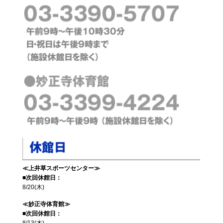
≪上井草スポーツセンター≫
■次回休館日：
8/20(木)
≪妙正寺体育館≫
■次回休館日：
8/13(木)