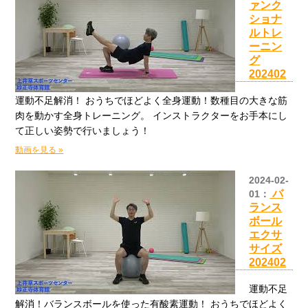
ァンク
ショナ
ルトレ
ーニン
グ
202402
運動不足解消！ おうちでほどよく全身運動！数種目の大きな筋
肉を動かす全身トレーニング。 インストラクターをお手本にし
て正しい姿勢で行いましょう！
動画を見る »
2024-02-
バ
01：
ランス
ボール
エクサ
サイズ
202402
運動不足
解消！バランスボールを使った有酸素運動！ おうちでほどよく