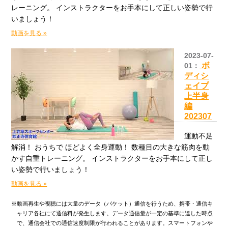
レーニング。 インストラクターをお手本にして正しい姿勢で行
いましょう！
動画を見る »
2023-07-
ボ
01：
ディシ
ェイプ
上半身
編
202307
運動不足
解消！ おうちで ほどよく全身運動！ 数種目の大きな筋肉を動
かす自重トレーニング。 インストラクターをお手本にして正し
い姿勢で行いましょう！
動画を見る »
※動画再生や視聴には大量のデータ（パケット）通信を行うため、携帯・通信キ
ャリア各社にて通信料が発生します。データ通信量が一定の基準に達した時点
で、通信会社での通信速度制限が行われることがあります。スマートフォンや