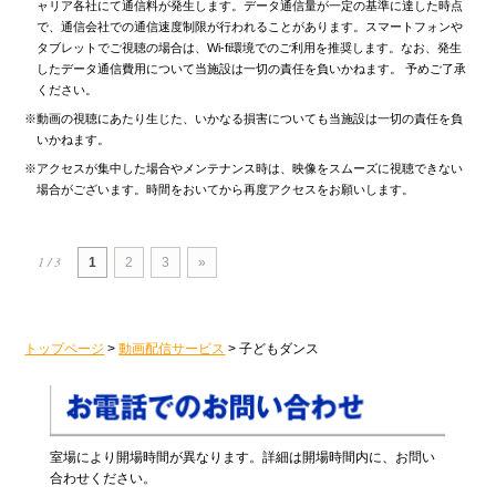
ャリア各社にて通信料が発生します。データ通信量が一定の基準に達した時点
で、通信会社での通信速度制限が行われることがあります。スマートフォンや
タブレットでご視聴の場合は、Wi-fi環境でのご利用を推奨します。なお、発生
したデータ通信費用について当施設は一切の責任を負いかねます。 予めご了承
ください。
※動画の視聴にあたり生じた、いかなる損害についても当施設は一切の責任を負
いかねます。
※アクセスが集中した場合やメンテナンス時は、映像をスムーズに視聴できない
場合がございます。時間をおいてから再度アクセスをお願いします。
1 / 3
1
2
3
»
トップページ
>
動画配信サービス
>
子どもダンス
室場により開場時間が異なります。詳細は開場時間内に、お問い
合わせください。