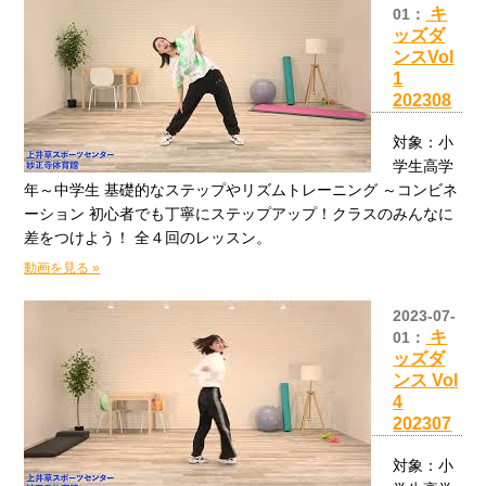
キ
01：
ッズダ
ンスVol
1
202308
対象：小
学生高学
年～中学生 基礎的なステップやリズムトレーニング ～コンビネ
ーション 初心者でも丁寧にステップアップ！クラスのみんなに
差をつけよう！ 全４回のレッスン。
動画を見る »
2023-07-
キ
01：
ッズダ
ンス Vol
4
202307
対象：小