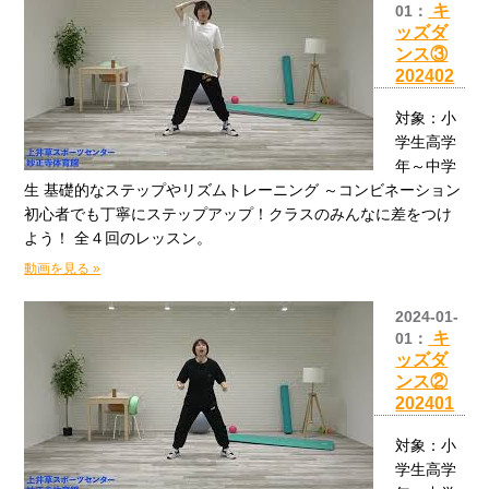
キ
01：
ッズダ
ンス③
202402
対象：小
学生高学
年～中学
生 基礎的なステップやリズムトレーニング ～コンビネーション
初心者でも丁寧にステップアップ！クラスのみんなに差をつけ
よう！ 全４回のレッスン。
動画を見る »
2024-01-
キ
01：
ッズダ
ンス②
202401
対象：小
学生高学