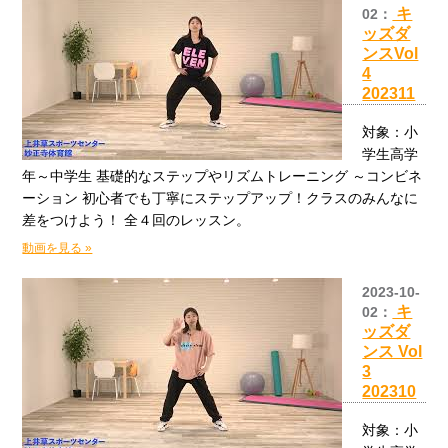
キ
02：
ッズダ
ンスVol
4
202311
対象：小
学生高学
年～中学生 基礎的なステップやリズムトレーニング ～コンビネ
ーション 初心者でも丁寧にステップアップ！クラスのみんなに
差をつけよう！ 全４回のレッスン。
動画を見る »
2023-10-
キ
02：
ッズダ
ンス Vol
3
202310
対象：小