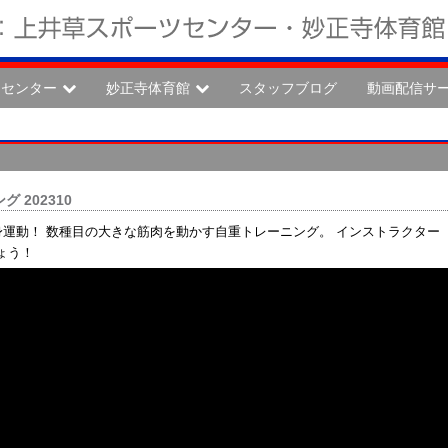
ツセンター
妙正寺体育館
スタッフブログ
動画配信サ
 202310
身運動！ 数種目の大きな筋肉を動かす自重トレーニング。 インストラクター
ょう！