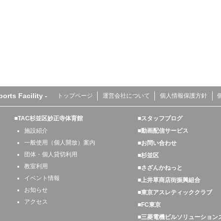
s Facility -
トップページ
運営会社について
個人情報保護方針
■TAC杉並区妙正寺体育館
■スタッフブログ
施設紹介
■動画配信サービス
一般使用（個人開放）案内
■お問い合わせ
団体・個人貸切利用
■杉並区
教室利用
■さざんかねっと
イベント情報
■上井草商店街振興組合
お知らせ
■東京アスレティッククラブ
アクセス
■FC東京
■三菱電機ビルソリューション