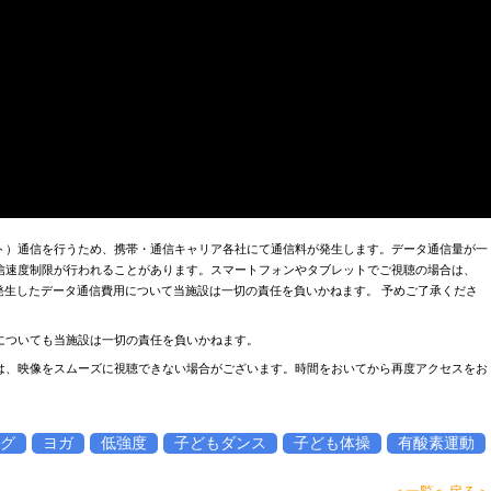
ト）通信を行うため、携帯・通信キャリア各社にて通信料が発生します。データ通信量が一
信速度制限が行われることがあります。スマートフォンやタブレットでご視聴の場合は、
お、発生したデータ通信費用について当施設は一切の責任を負いかねます。 予めご了承くださ
についても当施設は一切の責任を負いかねます。
は、映像をスムーズに視聴できない場合がございます。時間をおいてから再度アクセスをお
グ
ヨガ
低強度
子どもダンス
子ども体操
有酸素運動