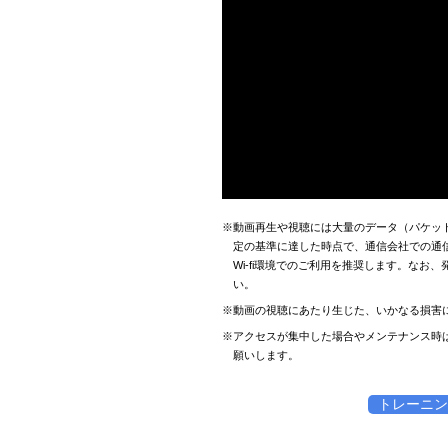
※動画再生や視聴には大量のデータ（パケッ
定の基準に達した時点で、通信会社での通
Wi-fi環境でのご利用を推奨します。な
い。
※動画の視聴にあたり生じた、いかなる損害
※アクセスが集中した場合やメンテナンス時
願いします。
トレーニン