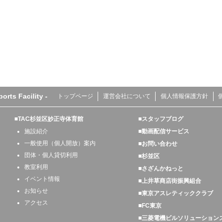
s Facility -
トップページ
運営会社について
個人情報保護方針
■TAC杉並区妙正寺体育館
■スタッフブログ
施設紹介
■動画配信サービス
一般使用（個人開放）案内
■お問い合わせ
団体・個人貸切利用
■杉並区
教室利用
■さざんかねっと
イベント情報
■上井草商店街振興組合
お知らせ
■東京アスレティッククラブ
アクセス
■FC東京
■三菱電機ビルソリューション