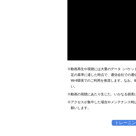
※動画再生や視聴には大量のデータ（パケッ
定の基準に達した時点で、通信会社での通
Wi-fi環境でのご利用を推奨します。な
い。
※動画の視聴にあたり生じた、いかなる損害
※アクセスが集中した場合やメンテナンス時
願いします。
トレーニン