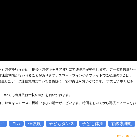
ト）通信を行うため、携帯・通信キャリア各社にて通信料が発生します。データ通信量が一
信速度制限が行われることがあります。スマートフォンやタブレットでご視聴の場合は、
お、発生したデータ通信費用について当施設は一切の責任を負いかねます。 予めご了承くださ
についても当施設は一切の責任を負いかねます。
は、映像をスムーズに視聴できない場合がございます。時間をおいてから再度アクセスをお
グ
ヨガ
低強度
子どもダンス
子ども体操
有酸素運動