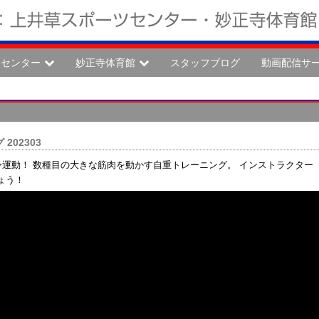
ツセンター
妙正寺体育館
スタッフブログ
動画配信サ
202303
身運動！ 数種目の大きな筋肉を動かす自重トレーニング。 インストラクター
ょう！