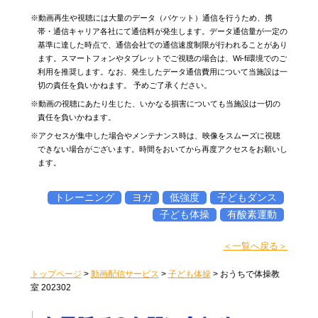
※動画再生や視聴には大量のデータ（パケット）通信を行うため、携
帯・通信キャリア各社にて通信料が発生します。データ通信量が一定の
基準に達した時点で、通信会社での通信速度制限が行われることがあり
ます。スマートフォンやタブレットでご視聴の場合は、Wi-fi環境でのご
利用を推奨します。なお、発生したデータ通信費用について当施設は一
切の責任を負いかねます。 予めご了承ください。
※動画の視聴にあたり生じた、いかなる損害についても当施設は一切の
責任を負いかねます。
※アクセスが集中した場合やメンテナンス時は、映像をスムーズに視聴
できない場合がございます。時間をおいてから再度アクセスをお願いし
ます。
トレーニング
ヨガ
低強度
子どもダンス
子ども体操
有酸素運動
＜一覧へ戻る＞
トップページ
>
動画配信サービス
>
子ども体操
>
おうちで体操教
室 202302