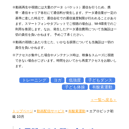
※動画再生や視聴には大量のデータ（パケット）通信を行うため、携
帯・通信キャリア各社にて通信料が発生します。データ通信量が一定の
基準に達した時点で、通信会社での通信速度制限が行われることがあり
ます。スマートフォンやタブレットでご視聴の場合は、Wi-fi環境でのご
利用を推奨します。なお、発生したデータ通信費用について当施設は一
切の責任を負いかねます。 予めご了承ください。
※動画の視聴にあたり生じた、いかなる損害についても当施設は一切の
責任を負いかねます。
※アクセスが集中した場合やメンテナンス時は、映像をスムーズに視聴
できない場合がございます。時間をおいてから再度アクセスをお願いし
ます。
トレーニング
ヨガ
低強度
子どもダンス
子ども体操
有酸素運動
＜一覧へ戻る＞
トップページ
>
動画配信サービス
>
有酸素運動
>
エアロビック初
級 10月