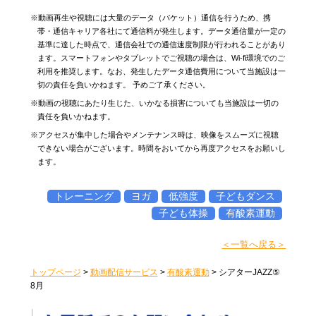
※動画再生や視聴には大量のデータ（パケット）通信を行うため、携
帯・通信キャリア各社にて通信料が発生します。データ通信量が一定の
基準に達した時点で、通信会社での通信速度制限が行われることがあり
ます。スマートフォンやタブレットでご視聴の場合は、Wi-fi環境でのご
利用を推奨します。なお、発生したデータ通信費用について当施設は一
切の責任を負いかねます。 予めご了承ください。
※動画の視聴にあたり生じた、いかなる損害についても当施設は一切の
責任を負いかねます。
※アクセスが集中した場合やメンテナンス時は、映像をスムーズに視聴
できない場合がございます。時間をおいてから再度アクセスをお願いし
ます。
トレーニング
ヨガ
低強度
子どもダンス
子ども体操
有酸素運動
＜一覧へ戻る＞
トップページ
>
動画配信サービス
>
有酸素運動
>
シアターJAZZ⑤
8月