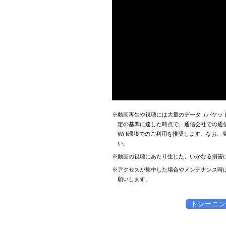
※動画再生や視聴には大量のデータ（パケッ
定の基準に達した時点で、通信会社での通
Wi-fi環境でのご利用を推奨します。な
い。
※動画の視聴にあたり生じた、いかなる損害
※アクセスが集中した場合やメンテナンス時
願いします。
トレーニン