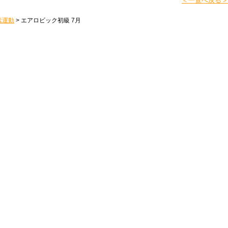
＜一覧へ戻る＞
素運動
>
エアロビック初級 7月