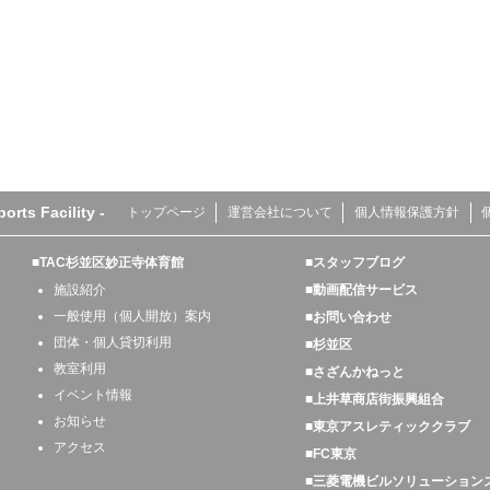
s Facility -
トップページ
運営会社について
個人情報保護方針
■TAC杉並区妙正寺体育館
■スタッフブログ
施設紹介
■動画配信サービス
一般使用（個人開放）案内
■お問い合わせ
団体・個人貸切利用
■杉並区
教室利用
■さざんかねっと
イベント情報
■上井草商店街振興組合
お知らせ
■東京アスレティッククラブ
アクセス
■FC東京
■三菱電機ビルソリューション