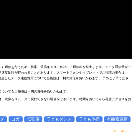
ト）通信を行うため、携帯・通信キャリア各社にて通信料が発生します。データ通信量が一
信速度制限が行われることがあります。スマートフォンやタブレットでご視聴の場合は、
お、発生したデータ通信費用について当施設は一切の責任を負いかねます。 予めご了承くださ
についても当施設は一切の責任を負いかねます。
は、映像をスムーズに視聴できない場合がございます。時間をおいてから再度アクセスをお
グ
ヨガ
低強度
子どもダンス
子ども体操
有酸素運動