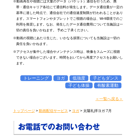
※動画再生や視聴には大量のデータ（パケット）通信を行うため、携
帯・通信キャリア各社にて通信料が発生します。データ通信量が一定の
基準に達した時点で、通信会社での通信速度制限が行われることがあり
ます。スマートフォンやタブレットでご視聴の場合は、Wi-fi環境でのご
利用を推奨します。なお、発生したデータ通信費用について当施設は一
切の責任を負いかねます。 予めご了承ください。
※動画の視聴にあたり生じた、いかなる損害についても当施設は一切の
責任を負いかねます。
※アクセスが集中した場合やメンテナンス時は、映像をスムーズに視聴
できない場合がございます。時間をおいてから再度アクセスをお願いし
ます。
トレーニング
ヨガ
低強度
子どもダンス
子ども体操
有酸素運動
＜一覧へ戻る＞
トップページ
>
動画配信サービス
>
ヨガ
>
太陽礼拝ヨガ 7月