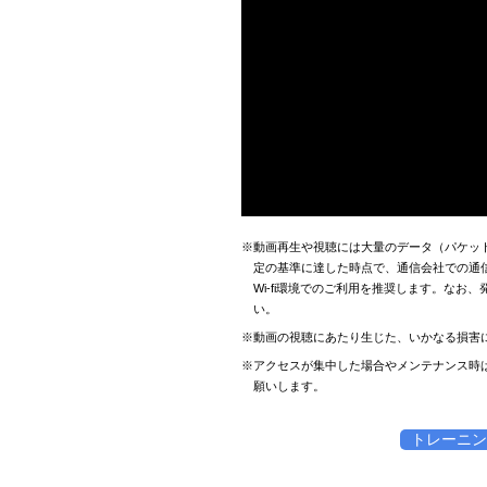
※動画再生や視聴には大量のデータ（パケッ
定の基準に達した時点で、通信会社での通
Wi-fi環境でのご利用を推奨します。な
い。
※動画の視聴にあたり生じた、いかなる損害
※アクセスが集中した場合やメンテナンス時
願いします。
トレーニン