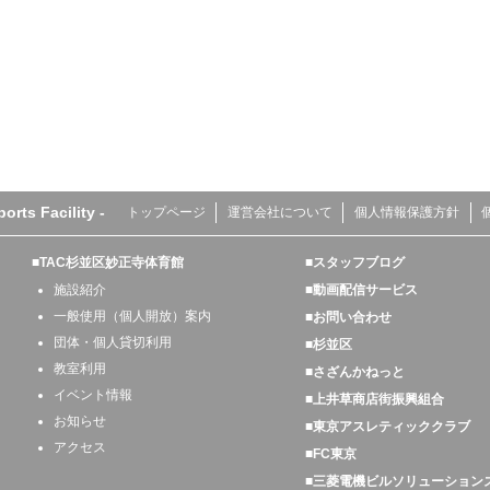
s Facility -
トップページ
運営会社について
個人情報保護方針
■TAC杉並区妙正寺体育館
■スタッフブログ
施設紹介
■動画配信サービス
一般使用（個人開放）案内
■お問い合わせ
団体・個人貸切利用
■杉並区
教室利用
■さざんかねっと
イベント情報
■上井草商店街振興組合
お知らせ
■東京アスレティッククラブ
アクセス
■FC東京
■三菱電機ビルソリューション