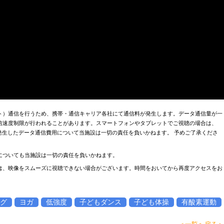
ト）通信を行うため、携帯・通信キャリア各社にて通信料が発生します。データ通信量が一
信速度制限が行われることがあります。スマートフォンやタブレットでご視聴の場合は、
お、発生したデータ通信費用について当施設は一切の責任を負いかねます。 予めご了承くださ
についても当施設は一切の責任を負いかねます。
は、映像をスムーズに視聴できない場合がございます。時間をおいてから再度アクセスをお
グ
ヨガ
低強度
子どもダンス
子ども体操
有酸素運動