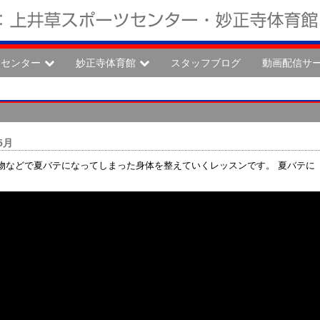
ツセンター
妙正寺体育館
スタッフブログ
動画配信サ
5月
物などで夏バテになってしまった身体を整えていくレッスンです。 夏バテに