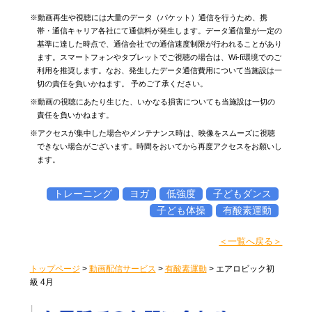
※動画再生や視聴には大量のデータ（パケット）通信を行うため、携
帯・通信キャリア各社にて通信料が発生します。データ通信量が一定の
基準に達した時点で、通信会社での通信速度制限が行われることがあり
ます。スマートフォンやタブレットでご視聴の場合は、Wi-fi環境でのご
利用を推奨します。なお、発生したデータ通信費用について当施設は一
切の責任を負いかねます。 予めご了承ください。
※動画の視聴にあたり生じた、いかなる損害についても当施設は一切の
責任を負いかねます。
※アクセスが集中した場合やメンテナンス時は、映像をスムーズに視聴
できない場合がございます。時間をおいてから再度アクセスをお願いし
ます。
トレーニング
ヨガ
低強度
子どもダンス
子ども体操
有酸素運動
＜一覧へ戻る＞
トップページ
>
動画配信サービス
>
有酸素運動
>
エアロビック初
級 4月