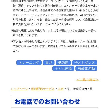
※動画再生や視聴には大量のデータ（パケット）通信を行うため、携
帯・通信キャリア各社にて通信料が発生します。データ通信量が一定の
基準に達した時点で、通信会社での通信速度制限が行われることがあり
ます。スマートフォンやタブレットでご視聴の場合は、Wi-fi環境でのご
利用を推奨します。なお、発生したデータ通信費用について当施設は一
切の責任を負いかねます。 予めご了承ください。
※動画の視聴にあたり生じた、いかなる損害についても当施設は一切の
責任を負いかねます。
※アクセスが集中した場合やメンテナンス時は、映像をスムーズに視聴
できない場合がございます。時間をおいてから再度アクセスをお願いし
ます。
トレーニング
ヨガ
低強度
子どもダンス
子ども体操
有酸素運動
＜一覧へ戻る＞
トップページ
>
動画配信サービス
>
ヨガ
>
肩こり解消ヨガ 4月