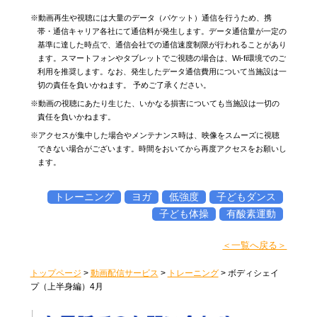
※動画再生や視聴には大量のデータ（パケット）通信を行うため、携
帯・通信キャリア各社にて通信料が発生します。データ通信量が一定の
基準に達した時点で、通信会社での通信速度制限が行われることがあり
ます。スマートフォンやタブレットでご視聴の場合は、Wi-fi環境でのご
利用を推奨します。なお、発生したデータ通信費用について当施設は一
切の責任を負いかねます。 予めご了承ください。
※動画の視聴にあたり生じた、いかなる損害についても当施設は一切の
責任を負いかねます。
※アクセスが集中した場合やメンテナンス時は、映像をスムーズに視聴
できない場合がございます。時間をおいてから再度アクセスをお願いし
ます。
トレーニング
ヨガ
低強度
子どもダンス
子ども体操
有酸素運動
＜一覧へ戻る＞
トップページ
>
動画配信サービス
>
トレーニング
>
ボディシェイ
プ（上半身編）4月