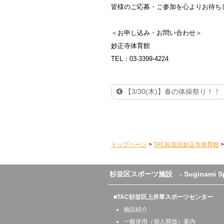
皆様のご応募・ご参加を心よりお待ち
＜お申し込み・お問い合わせ＞
妙正寺体育館
TEL：
03-3399-4224
【3/30(木)】春の体操祭り！！
トップページ
>
TAC杉並区妙正寺体育館
杉並区スポーツ施設 - Suginami Sport
■TAC杉並区上井草スポーツセンター
施設紹介
一般使用（個人開放）案内