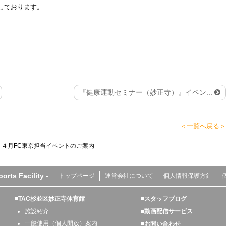
しております。
『健康運動セミナー（妙正寺）』イベン...
＜一覧へ戻る＞
>
４月FC東京担当イベントのご案内
s Facility -
トップページ
運営会社について
個人情報保護方針
■TAC杉並区妙正寺体育館
■スタッフブログ
施設紹介
■動画配信サービス
一般使用（個人開放）案内
■お問い合わせ