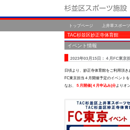
トップページ
上井草スポー
TAC杉並区妙正寺体育館
イベント情報
2023年03月15日：４月FC東
日頃より、妙正寺体育館をご利用頂き
FC東京担当４月開催予定のイベント
なお、
５月開催(４月申込み)分
よりオ