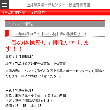
TAC杉並区妙正寺体育館
イベント情報
2023年03月14日：【3/30(木)】春の体操祭り！！
「春の体操祭り」開催いたしま
す！！
日時：３月30日(木)
場所：TAC杉並区妙正寺体育館 小体育室
※同内容のイベントをTAC杉並区上井草スポーツセンターでも開催い
たします。申込の際はご注意ください。
★親子で側転特訓★
対象：未就学児～小学生 2 名 1 組 20 組
内容：親子で側転の特訓をします
時間：15 ：15～ 16： 15