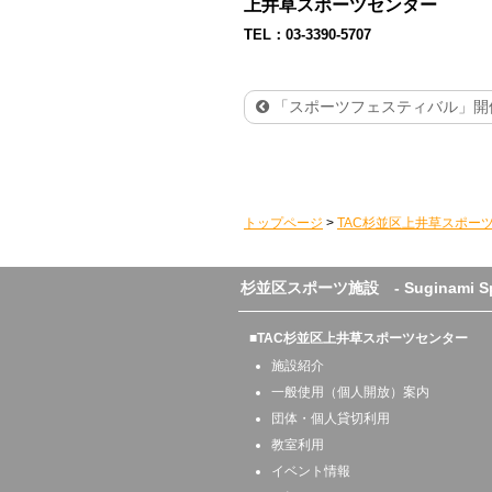
上井草スポーツセンター
TEL：03-3390-5707
「スポーツフェスティバル」開催
トップページ
>
TAC杉並区上井草スポー
杉並区スポーツ施設 - Suginami Sport
■TAC杉並区上井草スポーツセンター
施設紹介
一般使用（個人開放）案内
団体・個人貸切利用
教室利用
イベント情報