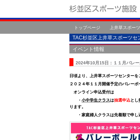
トップページ
上井草スポー
TAC杉並区上井草スポーツセ
イベント情報
2024年10月15日：１１月バ
日頃より、上井草スポーツセンターを
２０２４年１１月開催予定のバレーボ
オンライン申込受付は
・
小中学生クラス
は
抽選申込
とし
ります。
・家庭婦人クラスは先着順で申し込