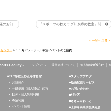
のお知...
『スポーツの秋カラダ引き締め教室』開...
＜一覧へ戻る＞
ツセンター
>
１１月バレーボール教室イベントのご案内
s Facility -
トップページ
運営会社について
個人情報保護方針
■TAC杉並区妙正寺体育館
■スタッフブログ
施設紹介
■動画配信サービス
一般使用（個人開放）案内
■お問い合わせ
団体・個人貸切利用
■杉並区
教室利用
■さざんかねっと
イベント情報
■上井草商店街振興組合