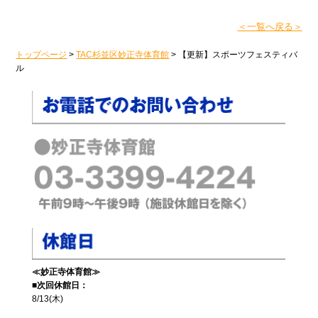
＜一覧へ戻る＞
トップページ
>
TAC杉並区妙正寺体育館
>
【更新】スポーツフェスティバ
ル
≪妙正寺体育館≫
■次回休館日：
8/13(木)