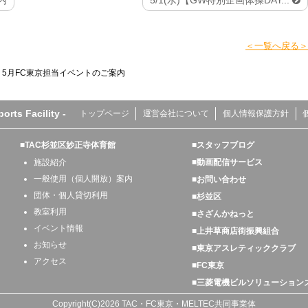
内
5/1(水)【GW特別企画体操DAY...
＜一覧へ戻る＞
>
5月FC東京担当イベントのご案内
s Facility -
トップページ
運営会社について
個人情報保護方針
■TAC杉並区妙正寺体育館
■スタッフブログ
施設紹介
■動画配信サービス
一般使用（個人開放）案内
■お問い合わせ
団体・個人貸切利用
■杉並区
教室利用
■さざんかねっと
イベント情報
■上井草商店街振興組合
お知らせ
■東京アスレティッククラブ
アクセス
■FC東京
■三菱電機ビルソリューション
Copyright(C)2026 TAC・FC東京・MELTEC共同事業体