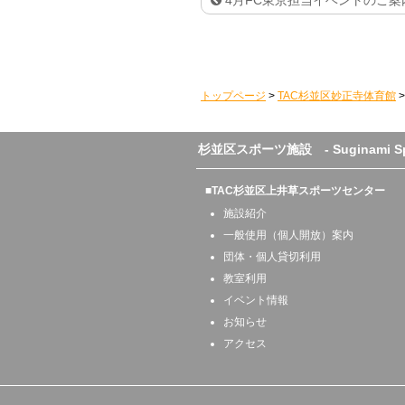
4月FC東京担当イベントのご案
トップページ
>
TAC杉並区妙正寺体育館
杉並区スポーツ施設 - Suginami Sport
■TAC杉並区上井草スポーツセンター
施設紹介
一般使用（個人開放）案内
団体・個人貸切利用
教室利用
イベント情報
お知らせ
アクセス