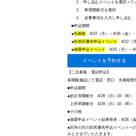
２．申し込むイベントを選択➝フォ
３. 希望開催日を選択
４. 必要事項を入力し申し込む
■申込期間
●
先着順
4/22（月）～4/26（金）
●
杉並区優先申込イベント
4/22（
●
抽選申込イベント
4/15（月）～4
イベントを予約する
【二次募集：電話申込】
各開催施設にて電話・窓口 先着順受
■申込期間
●妙正寺開催分 4/28（日）10：00～
上井草開催分 4/28（日）10：0
■その他
●抽選申込イベント結果発表：4/26（
●区外の方の区民優先申込イベントへ
ルとさせていただきます。