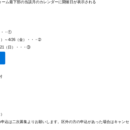
ーム最下部の当該月のカレンダーに開催日が表示される
・・・①
月）～4/26（金）・・・➁
/21（日）・・・③
付
0～
金）
の申込は二次募集よりお願いします。区外の方の申込があった場合はキャンセ