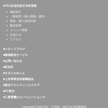
■TAC杉並区妙正寺体育館
施設紹介
一般使用（個人開放）案内
団体・個人貸切利用
教室利用
イベント情報
お知らせ
アクセス
■スタッフブログ
■動画配信サービス
■お問い合わせ
■杉並区
■さざんかねっと
■上井草商店街振興組合
■東京アスレティッククラブ
■FC東京
■三菱電機ビルソリューションズ
Copyright(C)2026 TAC・FC東京・MELTEC共同事業体