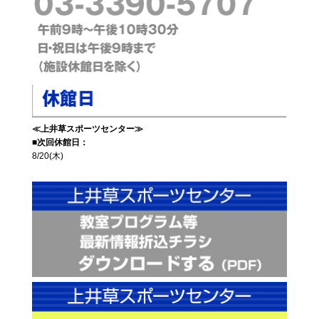
≪上井草スポーツセンター≫
■次回休館日：
8/20(木)