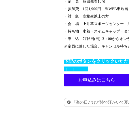
・定 員 各回先着10名
・参加費 1回1,900円 ※WEB申込
・対 象 高校生以上の方
・会 場 上井草スポーツセンター 
・持ち物 水着・スイムキャップ・タ
・申 込 7
月6日(日)13：00からオ
※定員に達した場合、キャンセル待ち
下記のボタンをクリックいただ
↓ ↓ ↓ ↓
お申込みはこちら
『海の日だけど陸で汗かいて夏ボ