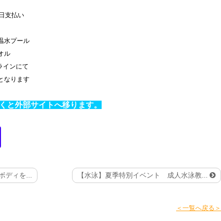
当日支払い
温水プール
オル
ンラインにて
となります
くと外部サイトへ移ります。
ディを...
【水泳】夏季特別イベント 成人水泳教...
＜一覧へ戻る＞