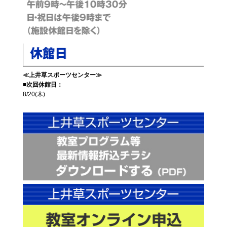
≪上井草スポーツセンター≫
■次回休館日：
8/20(木)