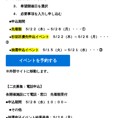
３. 希望開催日を選択
４. 必要事項を入力し申し込む
■申込期間
●
先着順
５/２２（木）～５/２６（月）・・・①
●
杉並区優先申込イベント
５/２２（木）～５/２６（月）・・・
➁
●
抽選申込イベント
５/１５（火）～５/２１（水）・・・③
イベントを予約する
※外部サイトに移動します。
【二次募集：電話申込】
各開催施設にて電話・窓口 先着順受付
■申込期間
５/２８（水）１０：００～
■その他
●抽選申込イベント結果発表：５/２６（月）