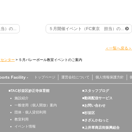
）の...
５月開催イベント（FC東京 担当）の...
＜一覧へ戻る＞
ツセンター
>
５月バレーボール教室イベントのご案内
s Facility -
トップページ
運営会社について
個人情報保護方針
■TAC杉並区妙正寺体育館
■スタッフブログ
施設紹介
■動画配信サービス
一般使用（個人開放）案内
■お問い合わせ
団体・個人貸切利用
■杉並区
教室利用
■さざんかねっと
イベント情報
■上井草商店街振興組合