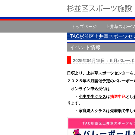
トップページ
上井草スポー
TAC杉並区上井草スポーツセ
イベント情報
2025年04月15日：５月バレ
日頃より、上井草スポーツセンターを
２０２５年５月開催予定のバレーボー
オンライン申込受付は
・
小中学生クラス
は
抽選申込
とし
ります。
・家庭婦人クラスは先着順で申し込