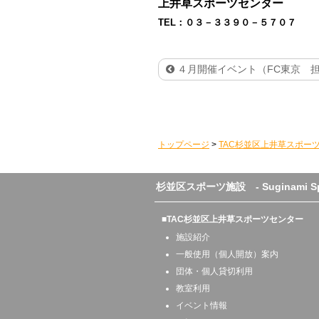
上井草スポーツセンター
TEL：０３－３３９０－５７０７
４月開催イベント（FC東京 担当
トップページ
>
TAC杉並区上井草スポー
杉並区スポーツ施設 - Suginami Sport
■TAC杉並区上井草スポーツセンター
施設紹介
一般使用（個人開放）案内
団体・個人貸切利用
教室利用
イベント情報