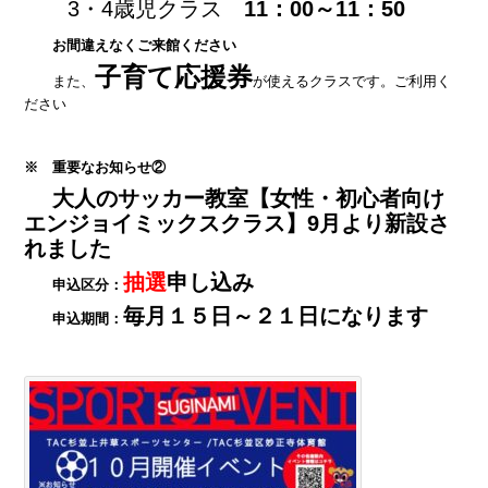
3・4歳児クラス
11：00～11：50
お間違えなくご来館ください
子育て応援券
また、
が使えるクラスです。ご利用く
ださい
※ 重要なお知らせ②
大人のサッカー教室【女性・初心者向け
エンジョイミックスクラス】9月より新設さ
れました
抽選
申し込み
申込区分：
毎月１５日～２１日になります
申込期間：