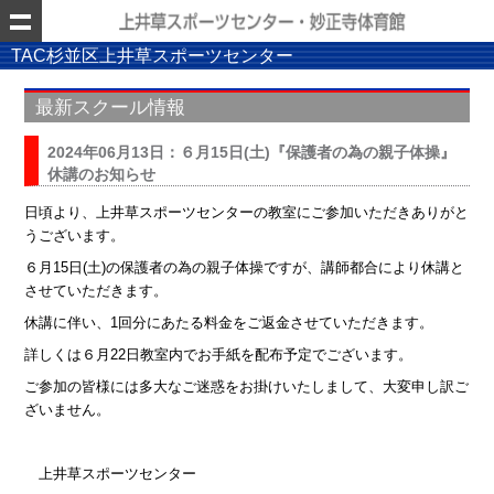
TAC杉並区上井草スポーツセンター
最新スクール情報
2024年06月13日：６月15日(土)『保護者の為の親子体操』
休講のお知らせ
日頃より、上井草スポーツセンターの教室にご参加いただきありがと
うございます。
６月
15
日
(
土
)
の保護者の為の親子体操ですが、講師都合により休講と
させていただきます。
休講に伴い、
1
回分にあたる料金をご返金させていただきます。
詳しくは６月
22
日教室内でお手紙を配布予定でございます。
ご参加の皆様には多大なご迷惑をお掛けいたしまして、大変申し訳ご
ざいません。
上井草スポーツセンター