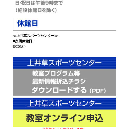
≪上井草スポーツセンター≫
■次回休館日：
8/20(木)