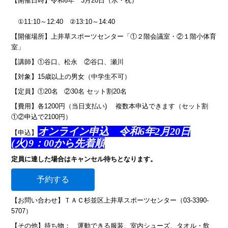
【開催日時】令和
6
年
3
月
20
日（水・祝）
①
11:10
～
12:40
②
13:10
～
14:40
【開催場所】上井草スポーツセンター「①２階会議室・②１階小体育
室」
【講師】①谷口、松永 ②谷口、瀬川
【対象】
15
歳以上の男女（中学生不可）
【定員】①
20
名
②
30
名 セット割
20
名
【費用】各
1200
円（当日支払い
)
複数本申込できます（セット割
①②申込で
2100
円）
オンライン申込 令和6年2月20日
【申込】
(火)9：00から先着順
定員に達した場合はキャンセル待ちとなります。
予約する
【お問い合わせ】ＴＡＣ杉並区上井草スポーツセンター（03-3390-
5707）
【その他】持ち物： 運動できる服装、室内シューズ、タオル・飲