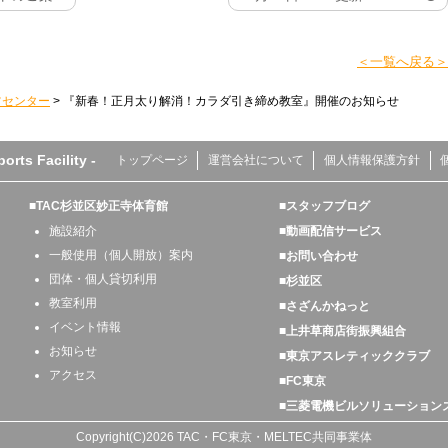
＜一覧へ戻る＞
ツセンター
>
『新春！正月太り解消！カラダ引き締め教室』開催のお知らせ
s Facility -
トップページ
運営会社について
個人情報保護方針
■TAC杉並区妙正寺体育館
■スタッフブログ
施設紹介
■動画配信サービス
一般使用（個人開放）案内
■お問い合わせ
団体・個人貸切利用
■杉並区
教室利用
■さざんかねっと
イベント情報
■上井草商店街振興組合
お知らせ
■東京アスレティッククラブ
アクセス
■FC東京
■三菱電機ビルソリューション
Copyright(C)2026 TAC・FC東京・MELTEC共同事業体