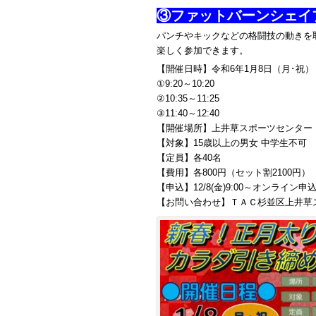
③ファットバーンシェイ
パンチやキックなどの格闘技の動きを
楽しく参加できます。
【開催日時】令和6年1月8日（月･祝）
①9:20～10:20
②10:35～11:25
③11:40～12:40
【開催場所】上井草スポーツセンター「
【対象】15歳以上の男女 中学生不可
【定員】各40名
【費用】各800円（セット割2100円）
【申込】12/8(金)9:00～オンライ
【お問い合わせ】ＴＡＣ杉並区上井草スポー