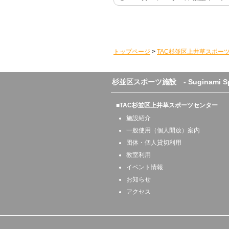
トップページ
>
TAC杉並区上井草スポー
杉並区スポーツ施設 - Suginami Sport
■TAC杉並区上井草スポーツセンター
施設紹介
一般使用（個人開放）案内
団体・個人貸切利用
教室利用
イベント情報
お知らせ
アクセス