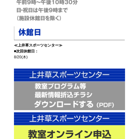
≪上井草スポーツセンター≫
■次回休館日：
8/20(木)