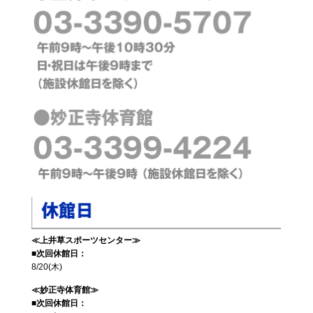
≪上井草スポーツセンター≫
■次回休館日：
8/20(木)
≪妙正寺体育館≫
■次回休館日：